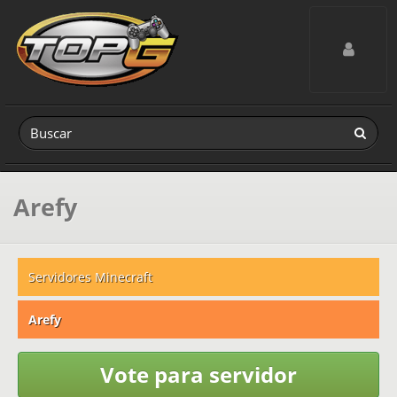
Toggle navig
Arefy
Servidores Minecraft
Arefy
Vote para servidor