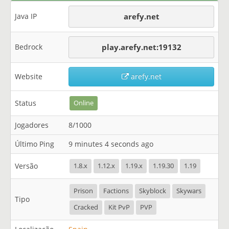
Java IP
arefy.net
Bedrock
play.arefy.net:19132
Website
arefy.net
Status
Online
Jogadores
8/1000
Último Ping
9 minutes 4 seconds ago
Versão
1.8.x
1.12.x
1.19.x
1.19.30
1.19
Prison
Factions
Skyblock
Skywars
Tipo
Cracked
Kit PvP
PVP