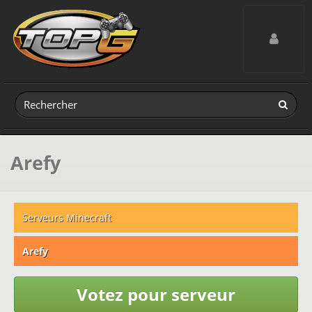
Toggle navig
Arefy
Serveurs Minecraft
Arefy
Votez pour serveur