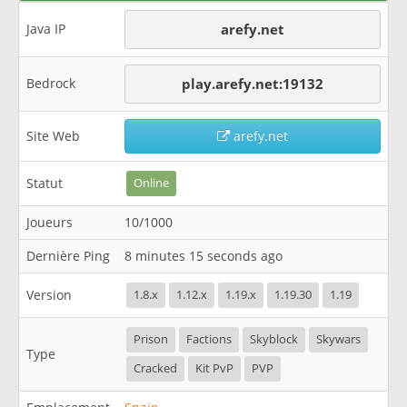
Java IP
arefy.net
Bedrock
play.arefy.net:19132
Site Web
arefy.net
Statut
Online
Joueurs
10/1000
Dernière Ping
8 minutes 15 seconds ago
Version
1.8.x
1.12.x
1.19.x
1.19.30
1.19
Prison
Factions
Skyblock
Skywars
Type
Cracked
Kit PvP
PVP