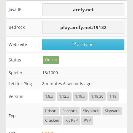
Java IP
arefy.net
Bedrock
play.arefy.net:19132
Webseite
arefy.net
Status
Online
Spieler
15/1000
Letzter Ping
8 minutes 6 seconds ago
Version
1.8.x
1.12.x
1.19.x
1.19.30
1.19
Prison
Factions
Skyblock
Skywars
Typ
Cracked
Kit PvP
PVP