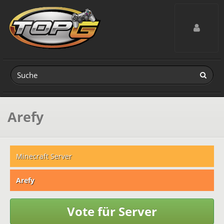
Toggle navig
Arefy
Minecraft Server
Arefy
Vote für Server