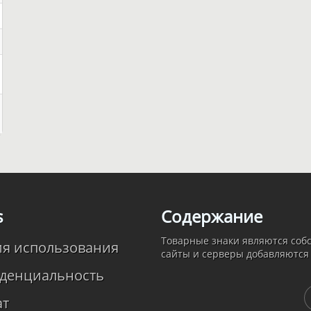
s
Содержание
Товарные знаки являются собс
ия использования
сайты и серверы добавляются
денциальность
ат