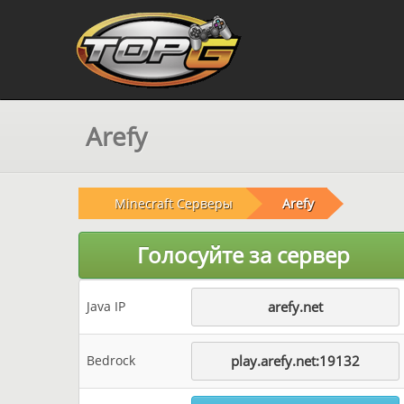
Arefy
Minecraft Серверы
Arefy
Голосуйте за сервер
Java IP
arefy.net
Bedrock
play.arefy.net:19132