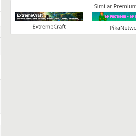
Similar Premium
ExtremeCraft
PikaNetwo