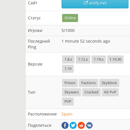
Сайт
arefy.net
Статус
Online
Игроки
5/1000
Последний
1 minute 52 seconds ago
Ping
1.8.x
1.12.x
1.19.x
1.19.30
Версия
1.19
Prison
Factions
Skyblock
Тип
Skywars
Cracked
Kit PvP
PVP
Расположение
Spain
Поделиться