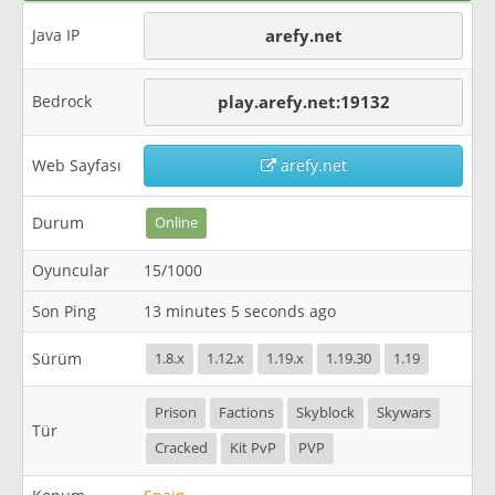
Java IP
arefy.net
Bedrock
play.arefy.net:19132
Web Sayfası
arefy.net
Durum
Online
Oyuncular
15/1000
Son Ping
13 minutes 5 seconds ago
Sürüm
1.8.x
1.12.x
1.19.x
1.19.30
1.19
Prison
Factions
Skyblock
Skywars
Tür
Cracked
Kit PvP
PVP