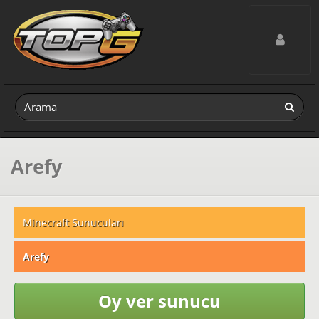
Toggle navig
Arefy
Minecraft Sunucuları
Arefy
Oy ver sunucu