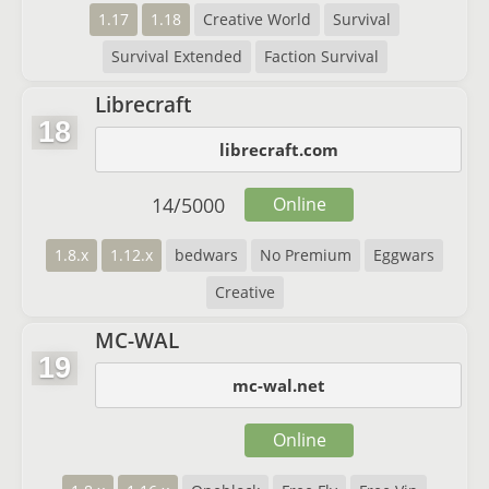
1.17
1.18
Creative World
Survival
Survival Extended
Faction Survival
Librecraft
18
librecraft.com
14
/
5000
Online
1.8.x
1.12.x
bedwars
No Premium
Eggwars
Creative
MC-WAL
19
mc-wal.net
Online