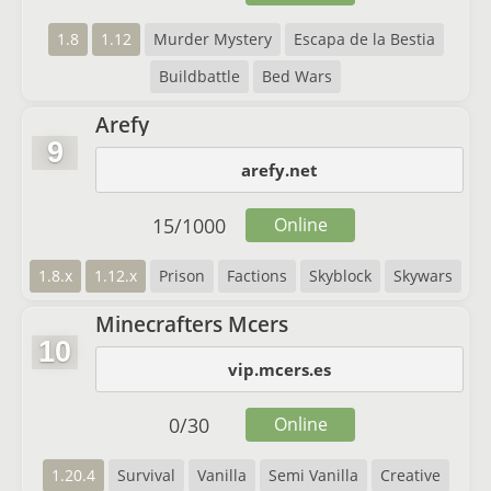
1.8
1.12
Murder Mystery
Escapa de la Bestia
Buildbattle
Bed Wars
Arefy
9
arefy.net
15
/
1000
Online
1.8.x
1.12.x
Prison
Factions
Skyblock
Skywars
Minecrafters Mcers
10
vip.mcers.es
0
/
30
Online
1.20.4
Survival
Vanilla
Semi Vanilla
Creative