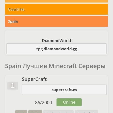
Countries
Spain
DiamondWorld
tpg.diamondworld.gg
Spain Лучшие Minecraft Серверы
SuperCraft
1
supercraft.es
86
/
2000
Online