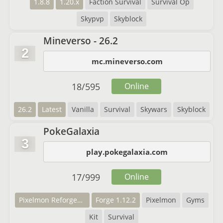
1.8.8
1.20.x
Faction Survival
Survival Op
Skypvp
Skyblock
Mineverso - 26.2
2
mc.mineverso.com
18
/
595
Online
26.2
Latest
Vanilla
Survival
Skywars
Skyblock
PokeGalaxia
3
play.pokegalaxia.com
17
/
999
Online
Pixelmon Reforged 7.2.2
Forge 1.12.2
Pixelmon
Gyms
Kit
Survival