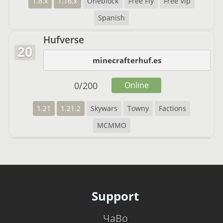
1.8.x
1.16.x
Oneblock
Free Fly
Free Vip
Spanish
Hufverse
20
minecrafterhuf.es
0
/
200
Online
1.21
1.21.2
Skywars
Towny
Factions
MCMMO
Support
ЧаВо