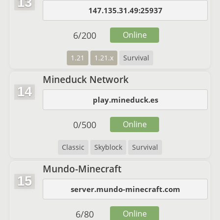
13
147.135.31.49:25937
6
/
200
Online
1.21
1.21.x
Survival
Mineduck Network
14
play.mineduck.es
0
/
500
Online
Classic
Skyblock
Survival
Mundo-Minecraft
15
server.mundo-minecraft.com
6
/
80
Online