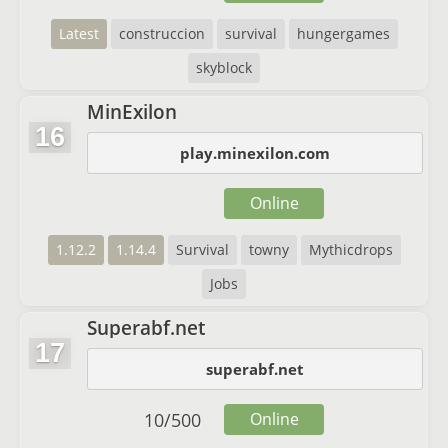
Latest
construccion
survival
hungergames
skyblock
MinExilon
16
play.minexilon.com
Online
1.12.2
1.14.4
Survival
towny
Mythicdrops
Jobs
Superabf.net
17
superabf.net
10
/
500
Online