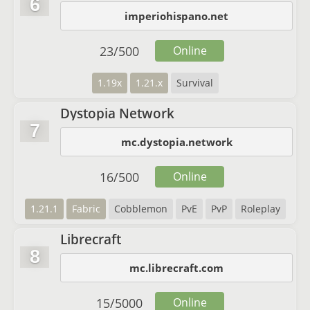
6
imperiohispano.net
23
/
500
Online
1.19x
1.21.x
Survival
Dystopia Network
7
mc.dystopia.network
16
/
500
Online
1.21.1
Fabric
Cobblemon
PvE
PvP
Roleplay
Librecraft
8
mc.librecraft.com
15
/
5000
Online