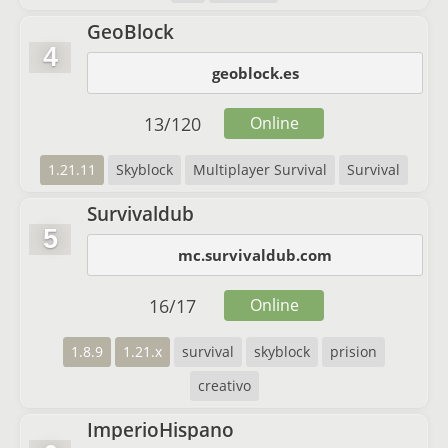
GeoBlock
4
geoblock.es
13
/
120
Online
1.21.11
Skyblock
Multiplayer Survival
Survival
Survivaldub
5
mc.survivaldub.com
16
/
17
Online
1.8.9
1.21.x
survival
skyblock
prision
creativo
ImperioHispano