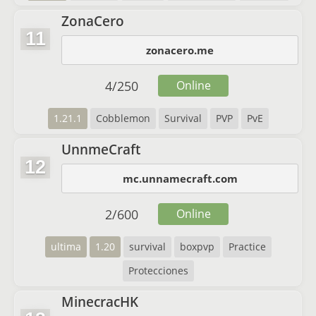
ZonaCero
11
zonacero.me
4
/
250
Online
1.21.1
Cobblemon
Survival
PVP
PvE
UnnmeCraft
12
mc.unnamecraft.com
2
/
600
Online
ultima
1.20
survival
boxpvp
Practice
Protecciones
MinecracHK