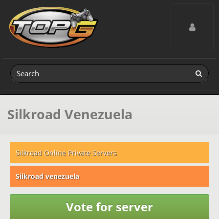
Toggle navig
Silkroad Venezuela
Silkroad Online Private Servers
Silkroad venezuela
Vote for server