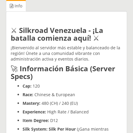
Info
⚔️
Silkroad Venezuela - ¡La
batalla comienza aquí!
⚔️
¡Bienvenido al servidor más estable y balanceado de la
región! Únete a una comunidad vibrante con
administración activa y eventos diarios.
🚀
Información Básica (Server
Specs)
Cap:
120
Race:
Chinese & European
Mastery:
480 (CH) / 240 (EU)
Experience:
High Rate / Balanced
Item Degree:
D12
Silk System:
Silk Per Hour
(¡Gana mientras