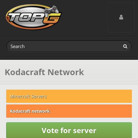
Toggle navig
Kodacraft Network
Minecraft Servers
Kodacraft network
Vote for server