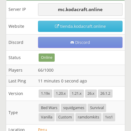
Server IP
mc.kodacraft.online
Website
tienda.kodacraft.online
Discord
Discord
Status
Online
Players
66/1000
Last Ping
11 minutes 0 second ago
Version
1.19x
1.20.x
1.21.x
26.x
26.1.2
Bed Wars
squidgames
Survival
Type
Vanilla
Custom
ramdomkits
1vs1
Location
Peru