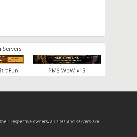
 Servers
ltraFun
PMS WoW x15
heir respective owners, all sites and servers are