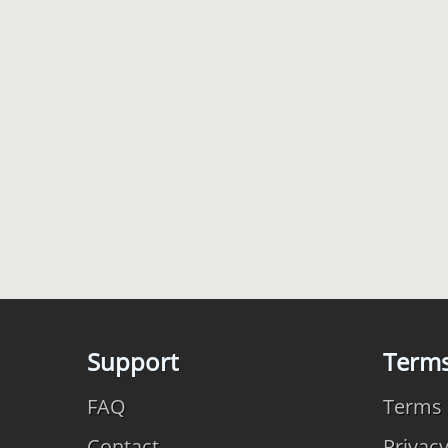
Support
Term
FAQ
Terms 
Contact
Privac