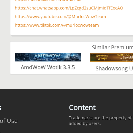
https://chat.whatsapp.com/LpZcgd2suCMJmIdTfEocAQ
https://www.youtube.com/@MurlocWowTeam
https://www.tiktok.com/@murlocwowteam
Similar Premium
AmdWoW Wotlk 3.3.5
Shadowsong U
s
Content
Trademarks are the property of t
of Use
added by users.
y