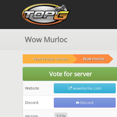
Wow Murloc
Wow Private Servers
Wow murloc
Vote for server
Website
wowmurloc.com
Discord
Discord
Version
3.3.5a