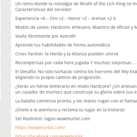
Un reino donde la nostalgia de Wrath of the Lich King se m
Características del servidor:
Experiencia ×6 – Oro ×2 – Honor ×2 – Arenas ×2 4
Modos de Leveo: Hardcore, Artesano, Maestro de oficios y 
Vuela libremente por Azeroth
Aprende tus habilidades de forma automática
Cross Faction: la Horda y la Alianza pueden unirse
Recompensas por cada hora jugada Y muchas sorpresas ...
El Desafío: No solo lucharás contra los horrores del Rey Ex
eligiendo tu propio camino de progresión.
¿Serás un héroe temerario en modo Hardcore? ¿Un artesan
un cazador de murlocs que construye su gloria sobre sus 
La batalla comienza pronto, y los mares rugen con el llama
¡Únete a la aventura y reclama tu lugar en la historia!
Set Realmlist: logon.wowmurloc.com
https://wowmurloc.com/
https://facebook.com/wowmurloc