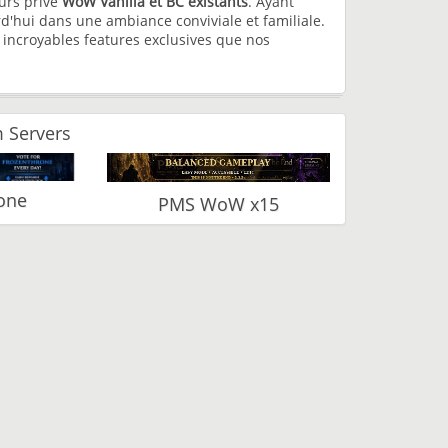
urs privé
WoW Vanilla et BC existants
. Ayant
rd'hui dans une ambiance conviviale et familiale.
s incroyables features exclusives que nos
 Servers
one
PMS WoW x15