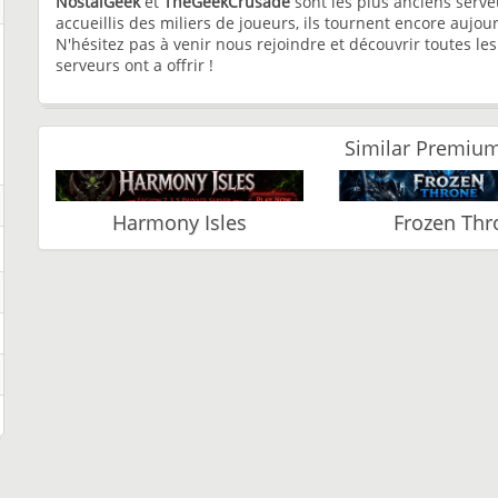
NostalGeek
et
TheGeekCrusade
sont les plus anciens serve
accueillis des miliers de joueurs, ils tournent encore aujou
N'hésitez pas à venir nous rejoindre et découvrir toutes le
serveurs ont a offrir !
Similar Premium
Harmony Isles
Frozen Thr