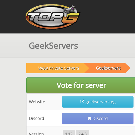
GeekServers
Wow Private Servers
Geekservers
Vote for server
Website
geekservers.gg
Discord
Discord
Version
1.12
2.4.3