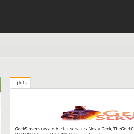
Info
GeekServers
rassemble les serveurs
NostalGeek
,
TheGeekC