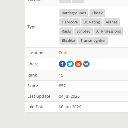
Battlegrounds
Classic
Hardcore
BG Rating
Arenas
Type
Raids
Scripted
All Professions
Blizzlike
Transmogrifier
Location
France
Share
Rank
15
Score
857
Last Update
04 Jul 2026
Join Date
06 Jun 2026