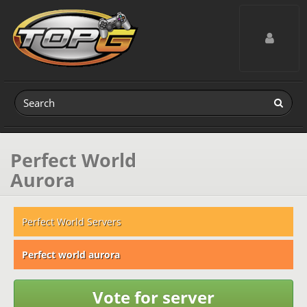
Toggle navig
Perfect World
Aurora
Perfect World Servers
Perfect world aurora
Vote for server