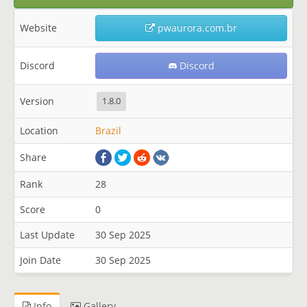
Website
pwaurora.com.br
Discord
Discord
Version
1.8.0
Location
Brazil
Share
Rank
28
Score
0
Last Update
30 Sep 2025
Join Date
30 Sep 2025
Info
Gallery