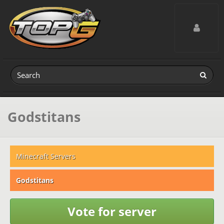
Toggle navig
Godstitans
Minecraft Servers
Godstitans
Vote for server