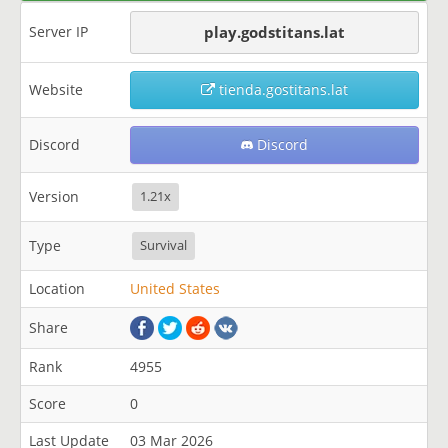
Server IP
play.godstitans.lat
Website
tienda.gostitans.lat
Discord
Discord
Version
1.21x
Type
Survival
Location
United States
Share
Rank
4955
Score
0
Last Update
03 Mar 2026