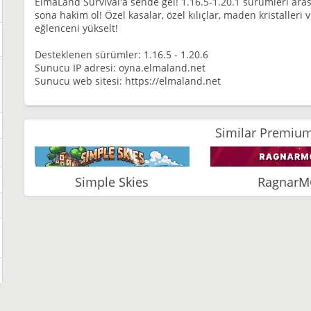
ElmaLand Survival'a sende gel! 1.16.5-1.20.1 sürümleri aras
sona hakim ol! Özel kasalar, özel kılıçlar, maden kristalleri 
eğlenceni yükselt!
Desteklenen sürümler: 1.16.5 - 1.20.6
Sunucu IP adresi: oyna.elmaland.net
Sunucu web sitesi: https://elmaland.net
Similar Premium
Simple Skies
RagnarM