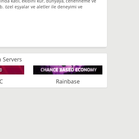
ında katıl, ekibini kur, dünyaya, cehenneme ve
vb. özel eşyalar ve aletler ile deneyimi ve
 Servers
C
Rainbase