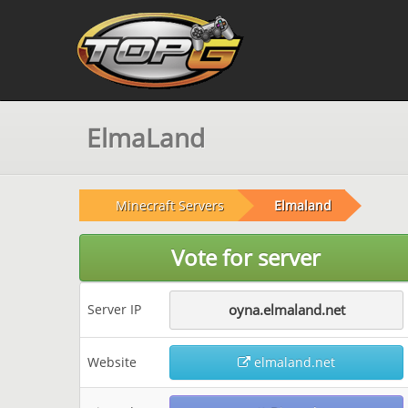
ElmaLand
Minecraft Servers
Elmaland
Vote for server
Server IP
oyna.elmaland.net
Website
elmaland.net