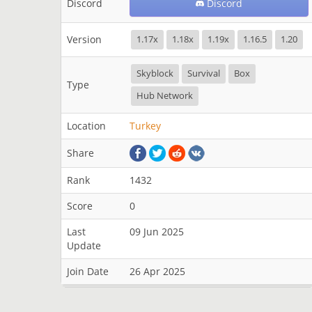
Discord
Discord
Version
1.17x
1.18x
1.19x
1.16.5
1.20
Skyblock
Survival
Box
Type
Hub Network
Location
Turkey
Share
Rank
1432
Score
0
Last
09 Jun 2025
Update
Join Date
26 Apr 2025