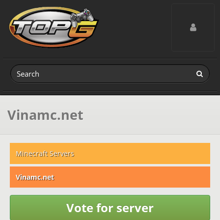
Toggle navig
Vinamc.net
Minecraft Servers
Vinamc.net
Vote for server