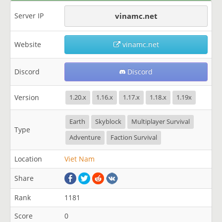
Server IP
vinamc.net
Website
vinamc.net
Discord
Discord
Version
1.20.x
1.16.x
1.17.x
1.18.x
1.19x
Earth
Skyblock
Multiplayer Survival
Type
Adventure
Faction Survival
Location
Viet Nam
Share
Rank
1181
Score
0