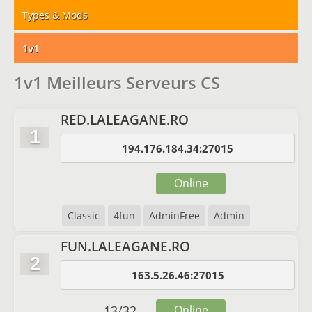
Types & Mods
1v1
1v1 Meilleurs Serveurs CS
RED.LALEAGANE.RO
1
194.176.184.34:27015
Online
Classic
4fun
AdminFree
Admin
FUN.LALEAGANE.RO
2
163.5.26.46:27015
13
/
32
Online