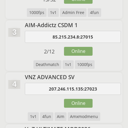
1000fps
1v1
Admin Free
4fun
AIM-Addictz CSDM 1
3
85.215.234.8:27015
2
/
12
Online
Deathmatch
1v1
1000fps
VNZ ADVANCED SV
4
207.246.115.135:27023
Online
1v1
4fun
Aim
Amxmodmenu