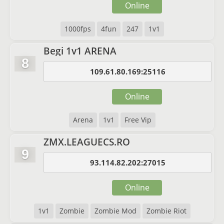
Online
1000fps
4fun
247
1v1
Begi 1v1 ARENA
8
109.61.80.169:25116
Online
Arena
1v1
Free Vip
ZMX.LEAGUECS.RO
9
93.114.82.202:27015
Online
1v1
Zombie
Zombie Mod
Zombie Riot