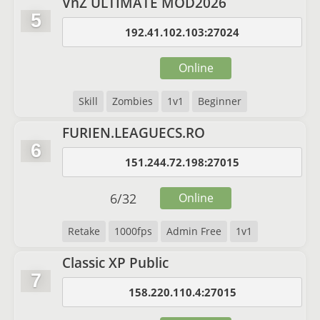
VnZ ULTIMATE MOD2026
5
192.41.102.103:27024
Online
Skill
Zombies
1v1
Beginner
FURIEN.LEAGUECS.RO
6
151.244.72.198:27015
6
/
32
Online
Retake
1000fps
Admin Free
1v1
Classic XP Public
7
158.220.110.4:27015