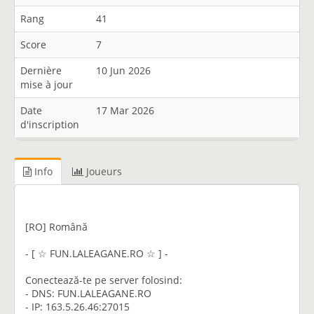
Rang
41
Score
7
Dernière
10 Jun 2026
mise à jour
Date
17 Mar 2026
d'inscription
Info
Joueurs
[RO] Română
- [ ☆︎ FUN.LALEAGANE.RO ☆︎ ] -
Conectează-te pe server folosind:
- DNS: FUN.LALEAGANE.RO
- IP: 163.5.26.46:27015