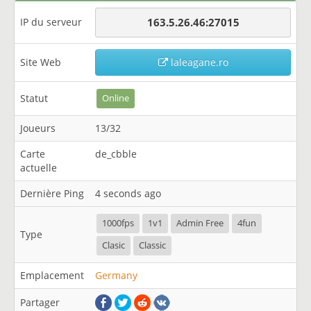
IP du serveur
163.5.26.46:27015
Site Web
laleagane.ro
Statut
Online
Joueurs
13/32
Carte
de_cbble
actuelle
Dernière Ping
4 seconds ago
1000fps
1v1
Admin Free
4fun
Type
Clasic
Classic
Emplacement
Germany
Partager