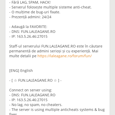
- Fără LAG, SPAM, HACK!
- Serverul folosește multiple sisteme anti-cheat.
- O mulțime de bug-uri fixate.
- Prezență admini: 24/24
- Adaugă la FAVORITE:
- DNS: FUN.LALEAGANE.RO
- IP: 163.5.26.46:27015
Staff-ul serverului FUN.LALEAGANE.RO este în căutare
permanentă de admini serioși și cu experiență. Mai
multe detalii pe
https://laleagane.ro/forum/fun/
[ENG] English
- [ ☆︎ FUN.LALEAGANE.RO ☆︎ ] -
Connect on server using:
- DNS: FUN.LALEAGANE.RO
- IP: 163.5.26.46:27015
- No lag, no spam, no cheaters.
- The server is using multiple anticheats systems & bug
fixes