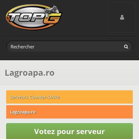
Toggle navig
Lagroapa.ro
Serveurs Counter-Strike
Lagroapa.ro
Votez pour serveur