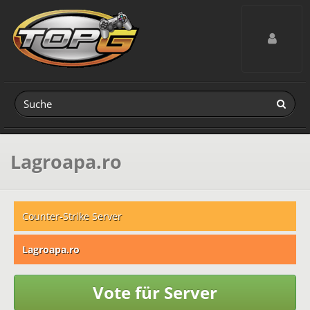
Toggle navig
Lagroapa.ro
Counter-Strike Server
Lagroapa.ro
Vote für Server