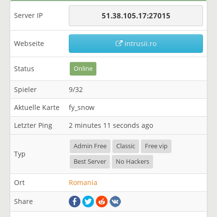
Server IP
51.38.105.17:27015
Webseite
intrusii.ro
Status
Online
Spieler
9/32
Aktuelle Karte
fy_snow
Letzter Ping
2 minutes 11 seconds ago
Admin Free
Classic
Free vip
Typ
Best Server
No Hackers
Ort
Romania
Share