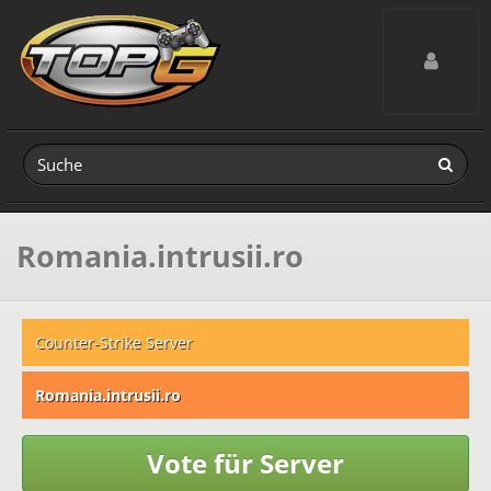
Toggle navig
Romania.intrusii.ro
Counter-Strike Server
Romania.intrusii.ro
Vote für Server