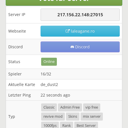
Server IP
217.156.22.148:27015
Webseite
laleagane.ro
Discord
Discord
Status
Online
Spieler
16/32
Aktuelle Karte
de_dust2
Letzter Ping
22 seconds ago
Classic
Admin Free
vip free
Typ
revive mod
Skins
mix server
1000fps
Rank
Best Server