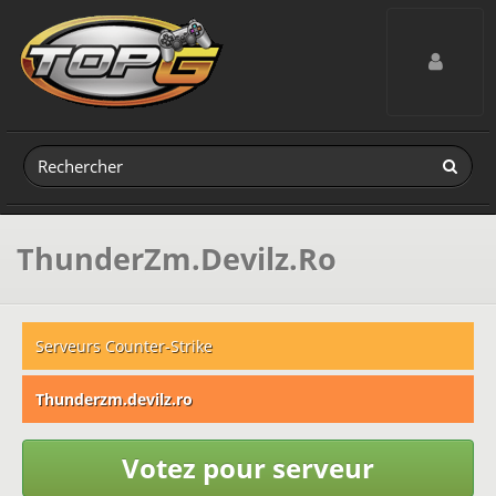
Toggle navig
ThunderZm.Devilz.Ro
Serveurs Counter-Strike
Thunderzm.devilz.ro
Votez pour serveur