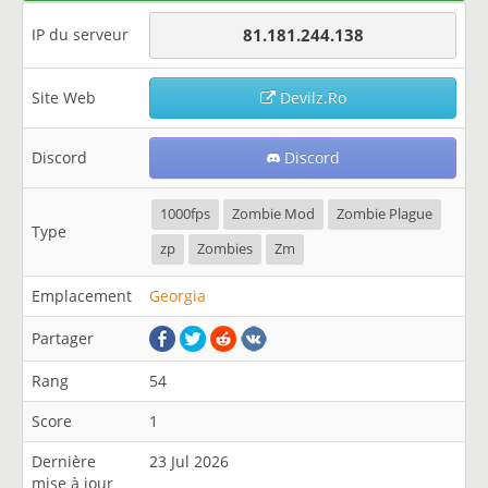
IP du serveur
81.181.244.138
Site Web
Devilz.Ro
Discord
Discord
1000fps
Zombie Mod
Zombie Plague
Type
zp
Zombies
Zm
Emplacement
Georgia
Partager
Rang
54
Score
1
Dernière
23 Jul 2026
mise à jour