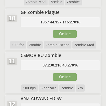
Zombie Mod
Zombie
Zombies
GF Zombie Plague
10
185.144.157.116:27016
Online
1000fps
Zombie
Zombie Escape
Zombie Mod
CSMOV.RU Zombie
11
37.230.210.43:27016
Online
1000fps
Biohazard
Zombie
Zm
VNZ ADVANCED SV
12