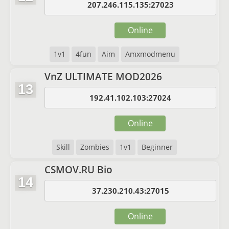
207.246.115.135:27023
Online
1v1
4fun
Aim
Amxmodmenu
VnZ ULTIMATE MOD2026
13
192.41.102.103:27024
Online
Skill
Zombies
1v1
Beginner
CSMOV.RU Bio
14
37.230.210.43:27015
Online