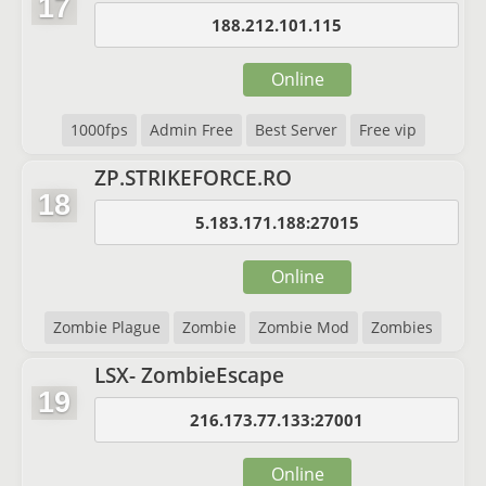
17
188.212.101.115
Online
1000fps
Admin Free
Best Server
Free vip
ZP.STRIKEFORCE.RO
18
5.183.171.188:27015
Online
Zombie Plague
Zombie
Zombie Mod
Zombies
LSX- ZombieEscape
19
216.173.77.133:27001
Online