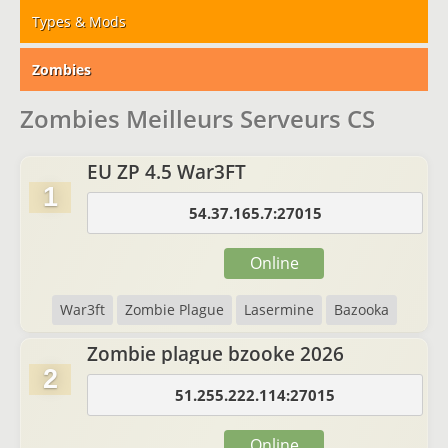
Types & Mods
Zombies
Zombies Meilleurs Serveurs CS
EU ZP 4.5 War3FT
1
54.37.165.7:27015
Online
War3ft
Zombie Plague
Lasermine
Bazooka
Zombie plague bzooke 2026
2
51.255.222.114:27015
Online