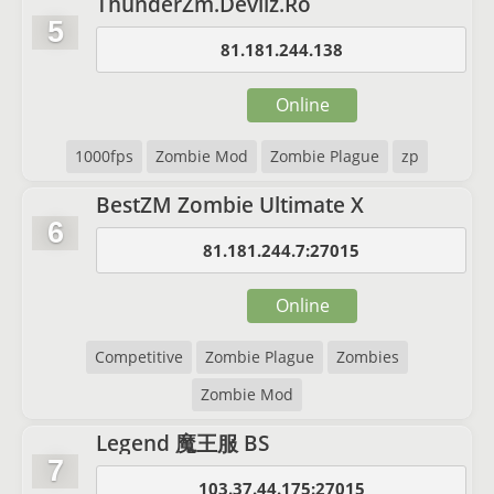
ThunderZm.Devilz.Ro
5
81.181.244.138
Online
1000fps
Zombie Mod
Zombie Plague
zp
BestZM Zombie Ultimate X
6
81.181.244.7:27015
Online
Competitive
Zombie Plague
Zombies
Zombie Mod
Legend 魔王服 BS
7
103.37.44.175:27015