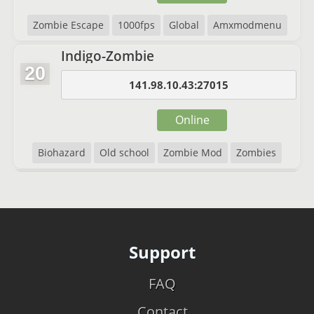
Zombie Escape
1000fps
Global
Amxmodmenu
Indigo-Zombie
20
141.98.10.43:27015
Online
Biohazard
Old school
Zombie Mod
Zombies
Support
FAQ
Contact