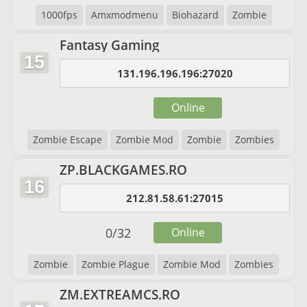
1000fps
Amxmodmenu
Biohazard
Zombie
Fantasy Gaming
15
131.196.196.196:27020
Online
Zombie Escape
Zombie Mod
Zombie
Zombies
ZP.BLACKGAMES.RO
16
212.81.58.61:27015
0
/
32
Online
Zombie
Zombie Plague
Zombie Mod
Zombies
ZM.EXTREAMCS.RO