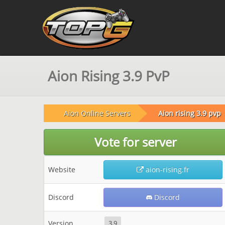
Aion Rising 3.9 PvP
Aion Online Servers
Aion rising 3.9 pvp
Vote for server
Website
aion-rising.fr
Discord
Discord
Version
3.9