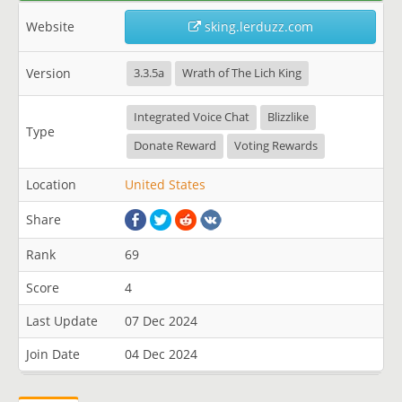
Website
sking.lerduzz.com
Version
3.3.5a
Wrath of The Lich King
Integrated Voice Chat
Blizzlike
Type
Donate Reward
Voting Rewards
Location
United States
Share
Rank
69
Score
4
Last Update
07 Dec 2024
Join Date
04 Dec 2024