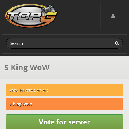
Toggle navig
S King WoW
Wow Private Servers
S king wow
Vote for server