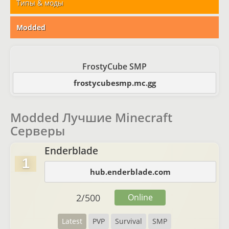
Типы & моды
Modded
FrostyCube SMP
frostycubesmp.mc.gg
Modded Лучшие Minecraft
Серверы
Enderblade
1
hub.enderblade.com
2
/
500
Online
Latest
PVP
Survival
SMP