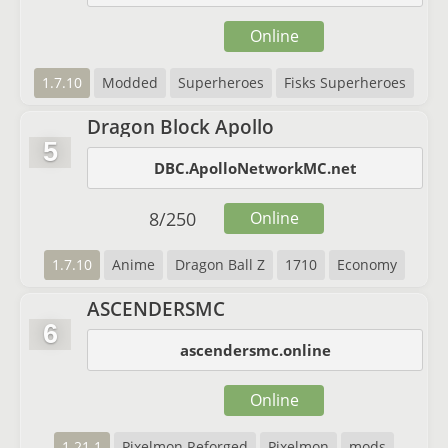
Online
1.7.10
Modded
Superheroes
Fisks Superheroes
Dragon Block Apollo
5
DBC.ApolloNetworkMC.net
8
/
250
Online
1.7.10
Anime
Dragon Ball Z
1710
Economy
ASCENDERSMC
6
ascendersmc.online
Online
1.21.1
Pixelmon Reforged
Pixelmon
mods