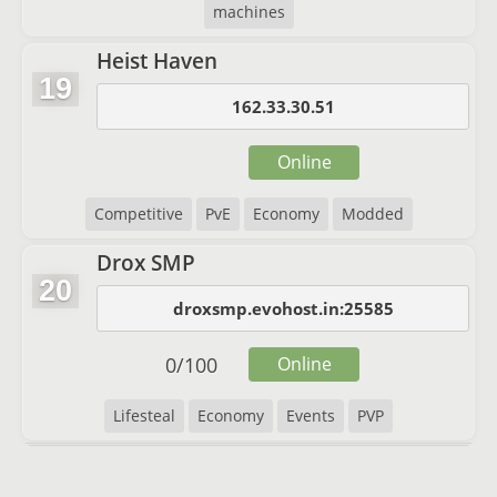
machines
Heist Haven
19
162.33.30.51
Online
Competitive
PvE
Economy
Modded
Drox SMP
20
droxsmp.evohost.in:25585
0
/
100
Online
Lifesteal
Economy
Events
PVP