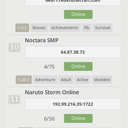
aedf1.redetotalcraft.com
Online
1.5.2
Bosses
Achievements
ftb
Survival
Noctara SMP
10
64.87.38.72
4
/
75
Online
1.20.1
Adventure
Adult
Active
Modded
Naruto Storm Online
11
192.99.216.35:1722
6
/
50
Online