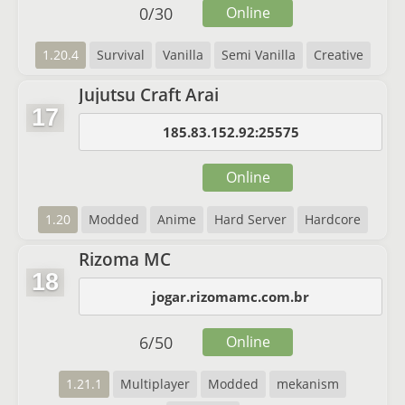
0
/
30
Online
1.20.4
Survival
Vanilla
Semi Vanilla
Creative
Jujutsu Craft Arai
17
185.83.152.92:25575
Online
1.20
Modded
Anime
Hard Server
Hardcore
Rizoma MC
18
jogar.rizomamc.com.br
6
/
50
Online
1.21.1
Multiplayer
Modded
mekanism