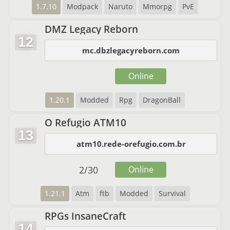
1.7.10
Modpack
Naruto
Mmorpg
PvE
DMZ Legacy Reborn
12
mc.dbzlegacyreborn.com
Online
1.20.1
Modded
Rpg
DragonBall
O Refugio ATM10
13
atm10.rede-orefugio.com.br
2
/
30
Online
1.21.1
Atm
ftb
Modded
Survival
RPGs InsaneCraft
14