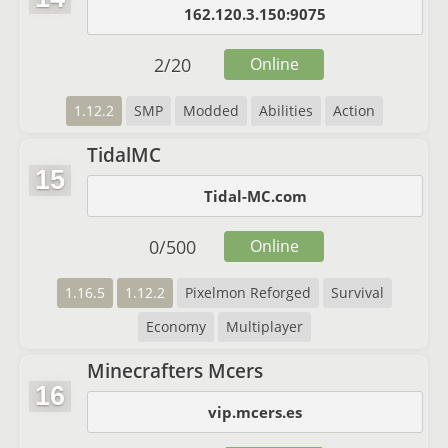
162.120.3.150:9075
2
/
20
Online
1.12.2
SMP
Modded
Abilities
Action
TidalMC
15
Tidal-MC.com
0
/
500
Online
1.16.5
1.12.2
Pixelmon Reforged
Survival
Economy
Multiplayer
Minecrafters Mcers
16
vip.mcers.es