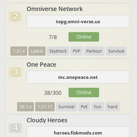
Omniverse Network
2
topg.omni-verse.us
7
/
8
Online
1.21.x
Latest
Skyblock
PVP
Parkour
Survival
One Peace
3
mc.onepeace.net
38
/
300
Online
26.1.x
1.21.11
Survival
PvE
Fun
hard
Cloudy Heroes
4
heroes.fiskmods.com