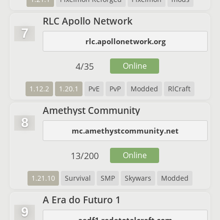
RLC Apollo Network
7
rlc.apollonetwork.org
4
/
35
Online
1.12.2
1.20.1
PvE
PvP
Modded
RlCraft
Amethyst Community
8
mc.amethystcommunity.net
13
/
200
Online
1.21.10
Survival
SMP
Skywars
Modded
A Era do Futuro 1
9