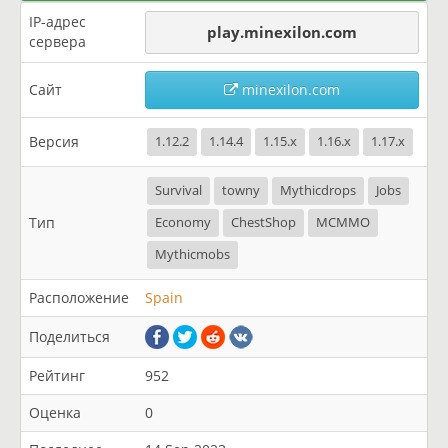
IP-адрес
play.minexilon.com
сервера
Сайт
minexilon.com
Версия
1.12.2
1.14.4
1.15.x
1.16.x
1.17.x
Survival
towny
Mythicdrops
Jobs
Тип
Economy
ChestShop
MCMMO
Mythicmobs
Расположение
Spain
Поделиться
Рейтинг
952
Оценка
0