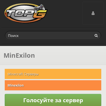
Toggle navig
MinExilon
Minecraft Серверы
Minexilon
Голосуйте за сервер