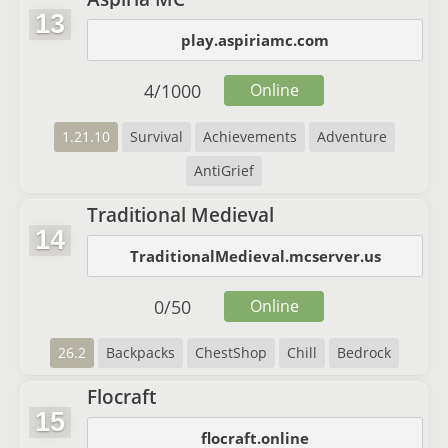
13
play.aspiriamc.com
4
/
1000
Online
1.21.10
Survival
Achievements
Adventure
AntiGrief
Traditional Medieval
14
TraditionalMedieval.mcserver.us
0
/
50
Online
26.2
Backpacks
ChestShop
Chill
Bedrock
Flocraft
15
flocraft.online