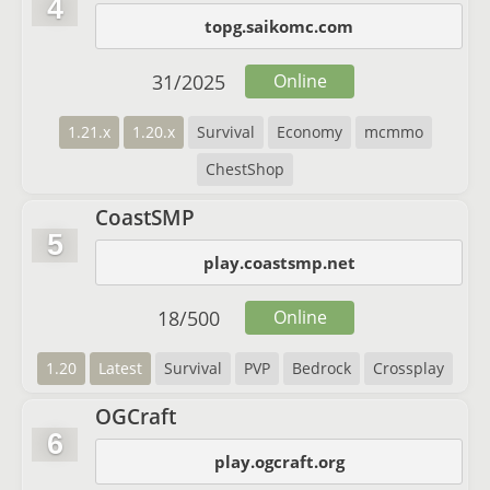
4
topg.saikomc.com
31
/
2025
Online
1.21.x
1.20.x
Survival
Economy
mcmmo
ChestShop
CoastSMP
5
play.coastsmp.net
18
/
500
Online
1.20
Latest
Survival
PVP
Bedrock
Crossplay
OGCraft
6
play.ogcraft.org