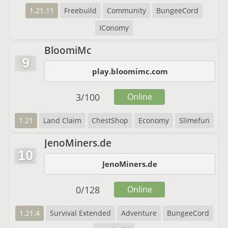
1.21.11
Freebuild
Community
BungeeCord
IConomy
BloomiMc
9
play.bloomimc.com
3
/
100
Online
1.21
Land Claim
ChestShop
Economy
Slimefun
JenoMiners.de
10
JenoMiners.de
0
/
128
Online
1.21.4
Survival Extended
Adventure
BungeeCord