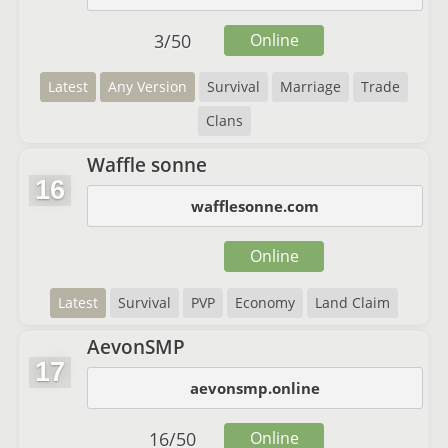
3
/
50
Online
Latest
Any Version
Survival
Marriage
Trade
Clans
Waffle sonne
16
wafflesonne.com
Online
Latest
Survival
PVP
Economy
Land Claim
AevonSMP
17
aevonsmp.online
16
/
50
Online