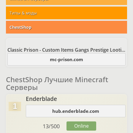
Типы & моды
ChestShop
Classic Prison - Custom Items Gangs Prestige Looting
mc-prison.com
ChestShop Лучшие Minecraft
Серверы
Enderblade
1
hub.enderblade.com
13
/
500
Online