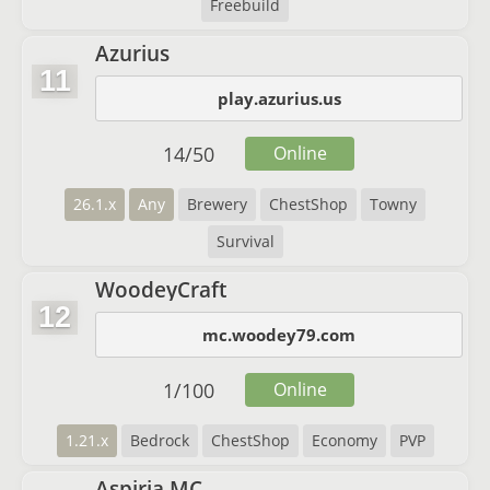
Freebuild
Azurius
11
play.azurius.us
14
/
50
Online
26.1.x
Any
Brewery
ChestShop
Towny
Survival
WoodeyCraft
12
mc.woodey79.com
1
/
100
Online
1.21.x
Bedrock
ChestShop
Economy
PVP
Aspiria MC