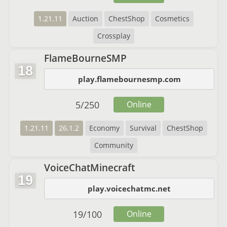
1.21.11
Auction
ChestShop
Cosmetics
Crossplay
FlameBourneSMP
18
play.flamebournesmp.com
5
/
250
Online
1.21.11
26.1.2
Economy
Survival
ChestShop
Community
VoiceChatMinecraft
19
play.voicechatmc.net
19
/
100
Online