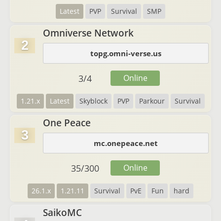
Latest
PVP
Survival
SMP
Omniverse Network
2
topg.omni-verse.us
3
/
4
Online
1.21.x
Latest
Skyblock
PVP
Parkour
Survival
One Peace
3
mc.onepeace.net
35
/
300
Online
26.1.x
1.21.11
Survival
PvE
Fun
hard
SaikoMC