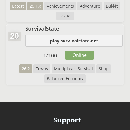
Latest
26.1.x
Achievements
Adventure
Bukkit
Casual
SurvivalState
20
play.survivalstate.net
1
/
100
Online
26.2
Towny
Multiplayer Survival
Shop
Balanced Economy
Support