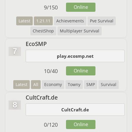
9
/
150
Online
Latest
1.21.11
Achievements
Pve Survival
ChestShop
Multiplayer Survival
EcoSMP
7
play.ecosmp.net
10
/
40
Online
Latest
All
Economy
Towny
SMP
Survival
CultCraft.de
8
CultCraft.de
0
/
120
Online