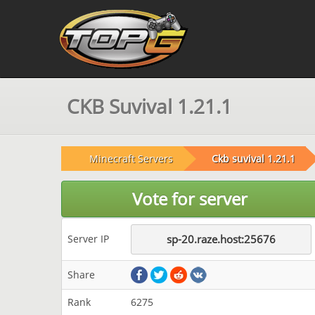
CKB Suvival 1.21.1
Minecraft Servers
Ckb suvival 1.21.1
Vote for server
Server IP
sp-20.raze.host:25676
Share
Rank
6275