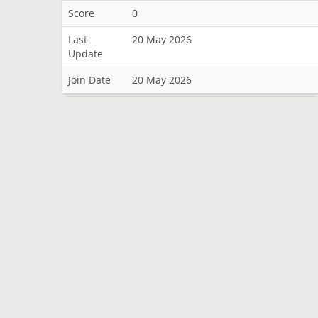
Score
0
Last
20 May 2026
Update
Join Date
20 May 2026