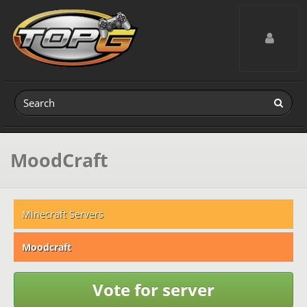
Toggle navig
MoodCraft
Minecraft Servers
Moodcraft
Vote for server