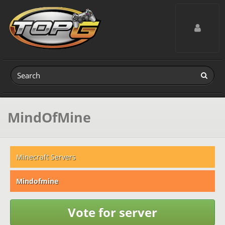
Toggle navig
MindOfMine
Minecraft Servers
Mindofmine
Vote for server