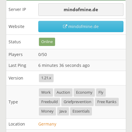
Server IP
mindofmine.de
Website
mindofmine.de
Status
Online
Players
0/50
Last Ping
6 minutes 36 seconds ago
Version
1.21.x
Work
Auction
Economy
Fly
Type
Freebuild
Griefprevention
Free Ranks
Money
Java
Essentials
Location
Germany