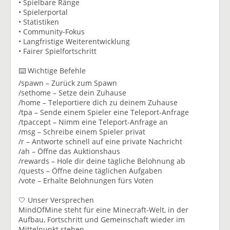
• Spielbare Ränge
• Spielerportal
• Statistiken
• Community-Fokus
• Langfristige Weiterentwicklung
• Fairer Spielfortschritt
⌨️ Wichtige Befehle
/spawn – Zurück zum Spawn
/sethome – Setze dein Zuhause
/home – Teleportiere dich zu deinem Zuhause
/tpa – Sende einem Spieler eine Teleport-Anfrage
/tpaccept – Nimm eine Teleport-Anfrage an
/msg – Schreibe einem Spieler privat
/r – Antworte schnell auf eine private Nachricht
/ah – Öffne das Auktionshaus
/rewards – Hole dir deine tägliche Belohnung ab
/quests – Öffne deine täglichen Aufgaben
/vote – Erhalte Belohnungen fürs Voten
🤍 Unser Versprechen
MindOfMine steht für eine Minecraft-Welt, in der
Aufbau, Fortschritt und Gemeinschaft wieder im
Mittelpunkt stehen.