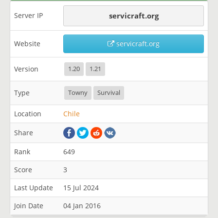
Server IP
servicraft.org
Website
servicraft.org
Version
1.20
1.21
Type
Towny
Survival
Location
Chile
Share
Rank
649
Score
3
Last Update
15 Jul 2024
Join Date
04 Jan 2016