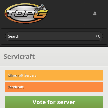
Toggle navig
Servicraft
Minecraft Servers
Servicraft
Vote for server