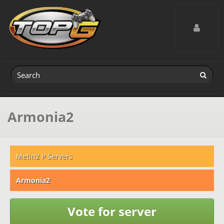
Toggle navig
Armonia2
Metin2 P Servers
Armonia2
Vote for server