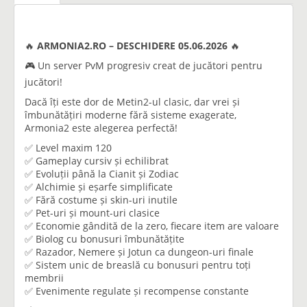
🔥
ARMONIA2.RO – DESCHIDERE 05.06.2026
🔥
🎮 Un server PvM progresiv creat de jucători pentru
jucători!
Dacă îți este dor de Metin2-ul clasic, dar vrei și
îmbunătățiri moderne fără sisteme exagerate,
Armonia2 este alegerea perfectă!
✅ Level maxim 120
✅ Gameplay cursiv și echilibrat
✅ Evoluții până la Cianit și Zodiac
✅ Alchimie și eșarfe simplificate
✅ Fără costume și skin-uri inutile
✅ Pet-uri și mount-uri clasice
✅ Economie gândită de la zero, fiecare item are valoare
✅ Biolog cu bonusuri îmbunătățite
✅ Razador, Nemere și Jotun ca dungeon-uri finale
✅ Sistem unic de breaslă cu bonusuri pentru toți
membrii
✅ Evenimente regulate și recompense constante