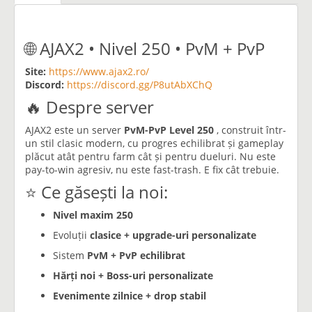
🌐 AJAX2 • Nivel 250 • PvM + PvP
Site:
https://www.ajax2.ro/
Discord:
https://discord.gg/P8utAbXChQ
🔥 Despre server
AJAX2 este un server
PvM-PvP Level 250
, construit într-
un stil clasic modern, cu progres echilibrat și gameplay
plăcut atât pentru farm cât și pentru dueluri. Nu este
pay-to-win agresiv, nu este fast-trash. E fix cât trebuie.
⭐ Ce găsești la noi:
Nivel maxim 250
Evoluții
clasice + upgrade-uri personalizate
Sistem
PvM + PvP echilibrat
Hărți noi + Boss-uri personalizate
Evenimente zilnice + drop stabil