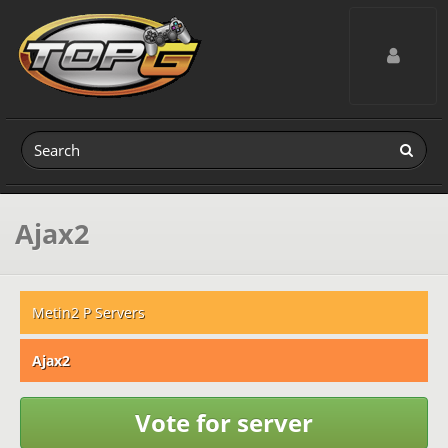
Toggle navig
Ajax2
Metin2 P Servers
Ajax2
Vote for server