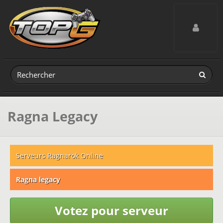
Toggle navig
Ragna Legacy
Serveurs Ragnarok Online
Ragna legacy
Votez pour serveur