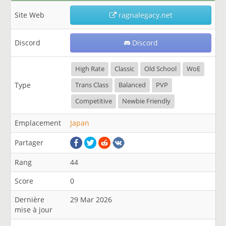
Site Web
ragnalegacy.net
Discord
Discord
High Rate
Classic
Old School
WoE
Type
Trans Class
Balanced
PVP
Competitive
Newbie Friendly
Emplacement
Japan
Partager
Rang
44
Score
0
Dernière
29 Mar 2026
mise à jour