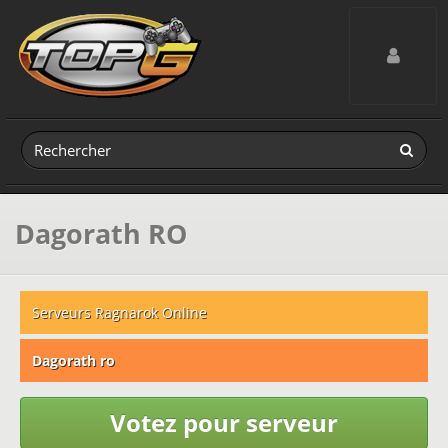
Toggle navig
Dagorath RO
Serveurs Ragnarok Online
Dagorath ro
Votez pour serveur