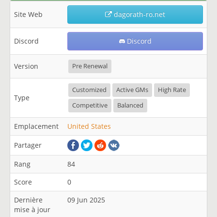
Site Web
dagorath-ro.net
Discord
Discord
Version
Pre Renewal
Customized
Active GMs
High Rate
Type
Competitive
Balanced
Emplacement
United States
Partager
Rang
84
Score
0
Dernière
09 Jun 2025
mise à jour