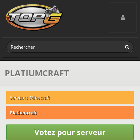
Toggle navig
PLATIUMCRAFT
Serveurs Minecraft
Platiumcraft
Votez pour serveur