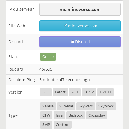
IP du serveur
mc.mineverso.com
Site Web
mineverso.com
Discord
Discord
Statut
Online
Joueurs
45/595
Dernière Ping
3 minutes 47 seconds ago
Version
26.2
Latest
26.1
26.1.2
1.21.11
Vanilla
Survival
Skywars
Skyblock
Type
CTW
Java
Bedrock
Crossplay
SMP
Custom