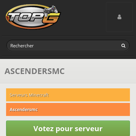
Toggle navig
ASCENDERSMC
Serveurs Minecraft
Ascendersmc
Votez pour serveur