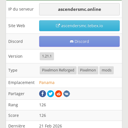
IP du serveur
ascendersmc.online
Site Web
ascendersmc.tebex.io
Discord
Discord
Version
1.21.1
Type
Pixelmon Reforged
Pixelmon
mods
Emplacement
Panama
Partager
Rang
126
Score
126
Dernière
21 Feb 2026