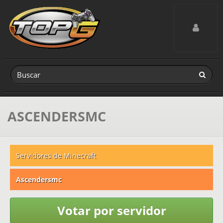
Toggle navig
ASCENDERSMC
Servidores de Minecraft
Ascendersmc
Votar por servidor