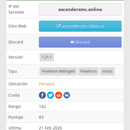
IP del
ascendersmc.online
Servidor
Sitio Web
ascendersmc.tebex.io
Discord
Discord
Versión
1.21.1
Tipo
Pixelmon Reforged
Pixelmon
mods
Ubicación
Panama
Cuota
Rango
142
Puntaje
83
Ultima
21 Feb 2026