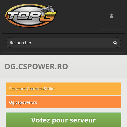
Toggle navig
OG.CSPOWER.RO
Serveurs Counter-Strike
Og.cspower.ro
Votez pour serveur