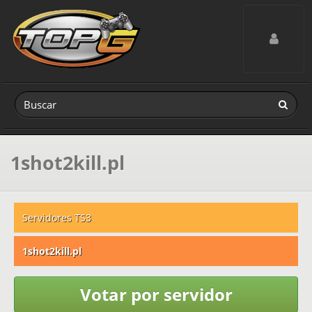
Toggle navig
1shot2kill.pl
Servidores TS3
1shot2kill.pl
Votar por servidor