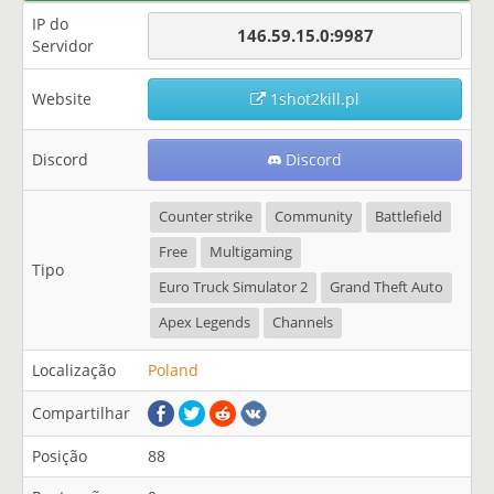
IP do
146.59.15.0:9987
Servidor
Website
1shot2kill.pl
Discord
Discord
Counter strike
Community
Battlefield
Free
Multigaming
Tipo
Euro Truck Simulator 2
Grand Theft Auto
Apex Legends
Channels
Localização
Poland
Compartilhar
Posição
88