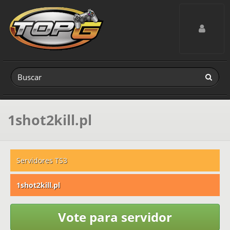
Toggle navig
1shot2kill.pl
Servidores TS3
1shot2kill.pl
Vote para servidor