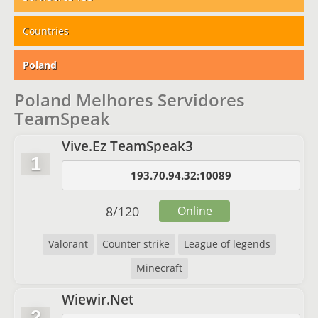
Countries
Poland
Poland Melhores Servidores
TeamSpeak
Vive.Ez TeamSpeak3
1
193.70.94.32:10089
8
/
120
Online
Valorant
Counter strike
League of legends
Minecraft
Wiewir.Net
2