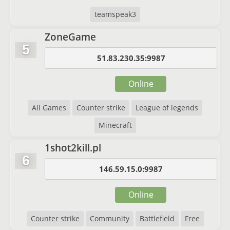
teamspeak3
ZoneGame
5
51.83.230.35:9987
Online
All Games
Counter strike
League of legends
Minecraft
1shot2kill.pl
6
146.59.15.0:9987
Online
Counter strike
Community
Battlefield
Free