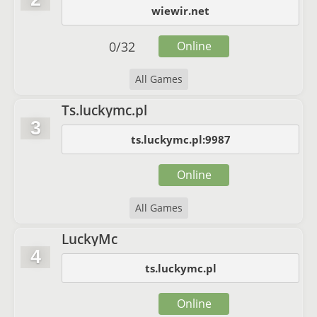
wiewir.net
0
/
32
Online
All Games
Ts.luckymc.pl
3
ts.luckymc.pl:9987
Online
All Games
LuckyMc
4
ts.luckymc.pl
Online