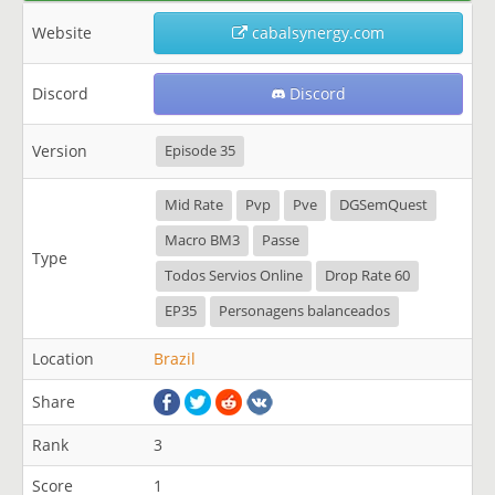
Website
cabalsynergy.com
Discord
Discord
Version
Episode 35
Mid Rate
Pvp
Pve
DGSemQuest
Macro BM3
Passe
Type
Todos Servios Online
Drop Rate 60
EP35
Personagens balanceados
Location
Brazil
Share
Rank
3
Score
1