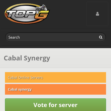
Toggle navig
Cabal Synergy
Cabal Online Servers
Cabal synergy
Vote for server