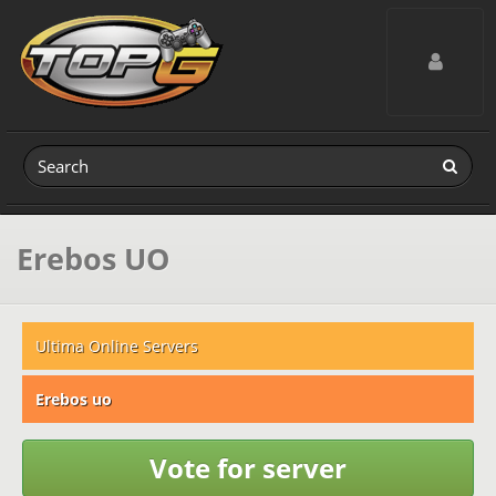
Toggle navig
Erebos UO
Ultima Online Servers
Erebos uo
Vote for server