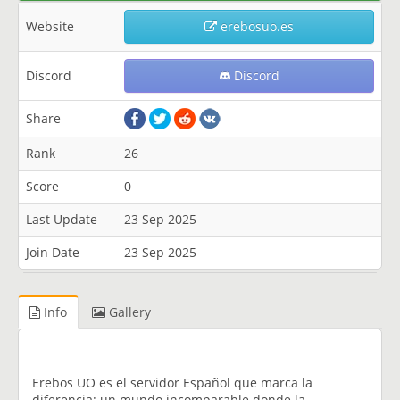
Website
erebosuo.es
Discord
Discord
Share
Rank
26
Score
0
Last Update
23 Sep 2025
Join Date
23 Sep 2025
Info
Gallery
Erebos UO es el servidor Español que marca la
diferencia: un mundo incomparable donde la