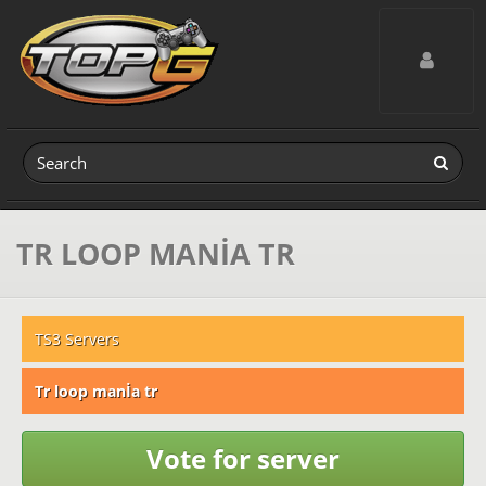
Toggle navig
TR LOOP MANİA TR
TS3 Servers
Tr loop manİa tr
Vote for server