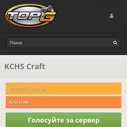
Toggle navig
KCHS Craft
Minecraft Серверы
Kchs craft
Голосуйте за сервер