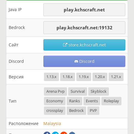
Java IP
play.kchscraft.net
Bedrock
play.kchscraft.net:19132
Сайт
store.kchscraft.net
Discord
Discord
Версия
1.13.x
1.18.x
1.19.x
1.20.x
1.21.x
Arena Pvp
Survival
Skyblock
Тип
Economy
Ranks
Events
Roleplay
crossplay
Bedrock
PVP
Расположение
Malaysia