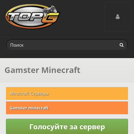
Toggle navig
Gamster Minecraft
Minecraft Серверы
Gamster minecraft
Голосуйте за сервер