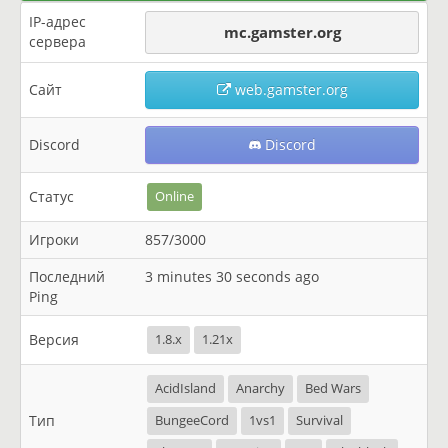
IP-адрес
mc.gamster.org
сервера
Сайт
web.gamster.org
Discord
Discord
Статус
Online
Игроки
857/3000
Последний
3 minutes 30 seconds ago
Ping
Версия
1.8.x
1.21x
AcidIsland
Anarchy
Bed Wars
Тип
BungeeCord
1vs1
Survival