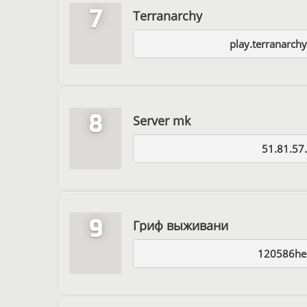
7
Terranarchy
play.terranarch
8
Server mk
51.81.57
9
Гриф выживани
120586he