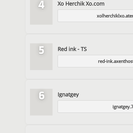
4
Xo Herchik Xo.com
xolherchiklxo.at
5
Red ink - TS
red-ink.axentho
6
Ignatgey
ignatgey.