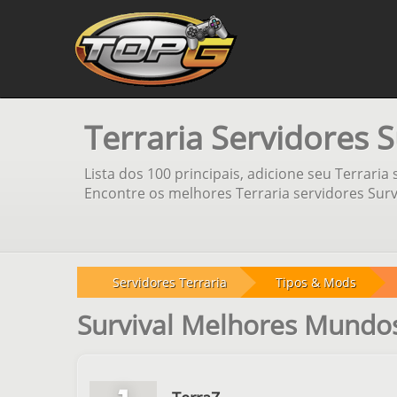
Terraria Servidores S
Lista dos 100 principais, adicione seu Terraria
Encontre os melhores Terraria servidores Survi
Servidores Terraria
Tipos & Mods
Survival Melhores Mundos