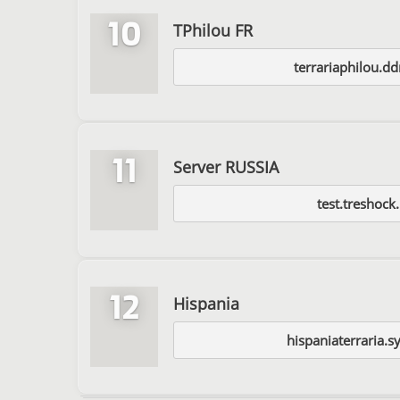
10
TPhilou FR
terrariaphilou.d
11
Server RUSSIA
test.treshock
12
Hispania
hispaniaterraria.s