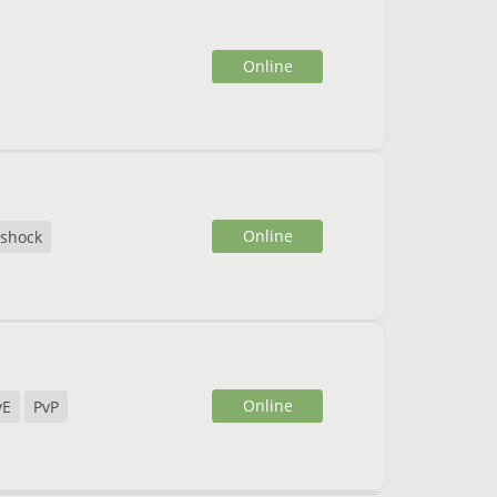
Online
Online
shock
Online
vE
PvP