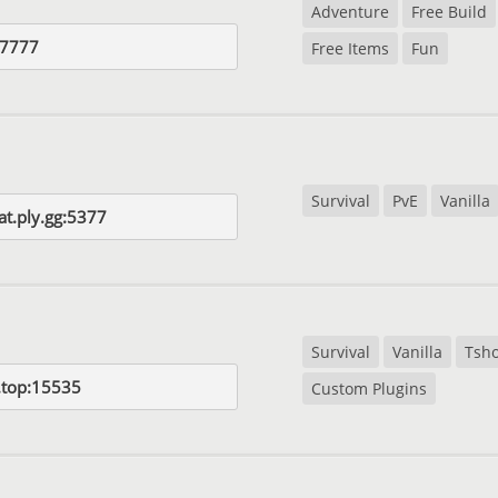
Adventure
Free Build
u:7777
Free Items
Fun
Survival
PvE
Vanilla
at.ply.gg:5377
Survival
Vanilla
Tsh
v.top:15535
Custom Plugins