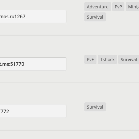
Adventure
PvP
Mini
ernos.ru1267
Survival
PvE
Tshock
Survival
st.me:51770
Survival
7772