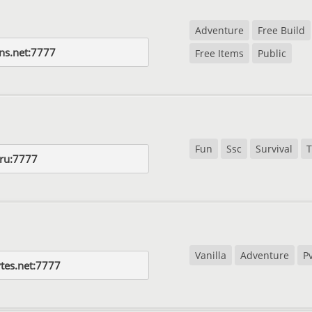
Adventure
Free Build
dns.net:7777
Free Items
Public
Fun
Ssc
Survival
T
.ru:7777
Vanilla
Adventure
P
ytes.net:7777