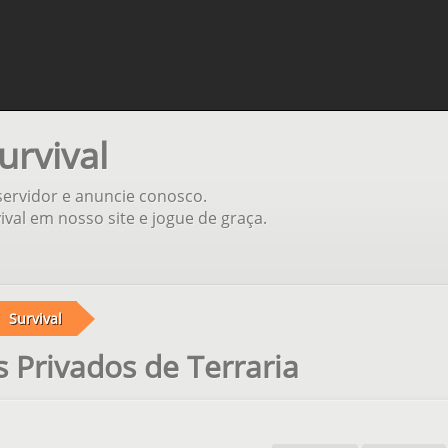
urvival
 servidor e anuncie conosco.
val em nosso site e jogue de graça.
Survival
 Privados de Terraria