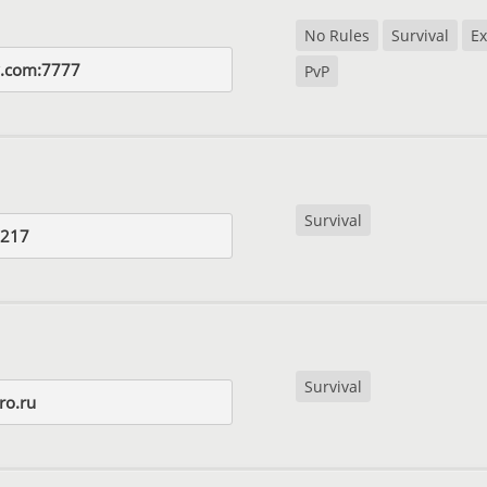
No Rules
Survival
Ex
y.com:7777
PvP
Survival
.217
Survival
ro.ru