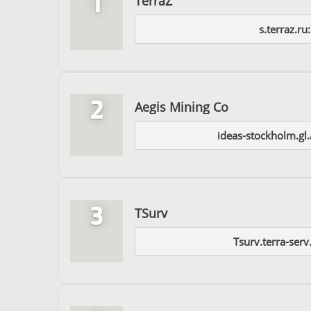
1
TerraZ
s.terraz.r
2
Aegis Mining Co
ideas-stockholm.gl.
3
TSurv
Tsurv.terra-ser