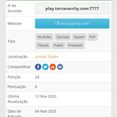
IP do
play.terranarchy.com:7777
Servidor
Website
terranarchy.com
No Rules
Survival
Expert
PvP
Tipo
Tshock
Public
Freedom
Localização
United States
Compartilhar
Posição
24
Pontuação
0
Última
13 Nov 2025
Atualização
Data de
04 Nov 2025
Entrada